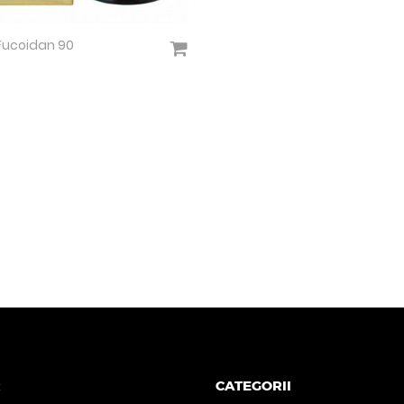
Fucoidan 90
Vezi detalii
R
CATEGORII