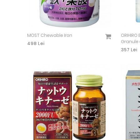
MOST Chewable Iron
ORIHIRO B
Vezi detalii
Granule d
498 Lei
357 Lei