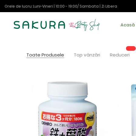
Orele de lucru: Luni-Vineri | 10:00 - 19:00/ Sambata | Zi Libera
Acasă
Toate Produsele
Top vânzări
Reduceri