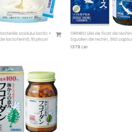
acteriile acidului lactic +
ORIHIRO Ulei de ficat de rechin
Vezi detalii
Vezi detalii
e lactoferină, 16 plicuri
Squalen de rechin, 360 capsu
1379 Lei