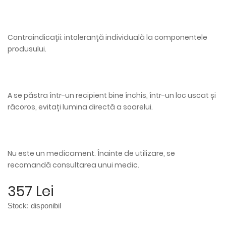
Contraindicații: intoleranță individuală la componentele
produsului.
A se păstra într-un recipient bine închis, într-un loc uscat și
răcoros, evitați lumina directă a soarelui.
Nu este un medicament. Înainte de utilizare, se
recomandă consultarea unui medic.
357 Lei
Stock:
disponibil