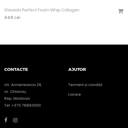
Shiseido Perfect Foam Whip Collagen
Vezi detalii
449 Lei
CONTACTE
AJUTOR
str. Armeneasca 29,
Termeni și condiții
or. Chisinau,
Livrare
Rep. Moldova
Tel: +373 78883000