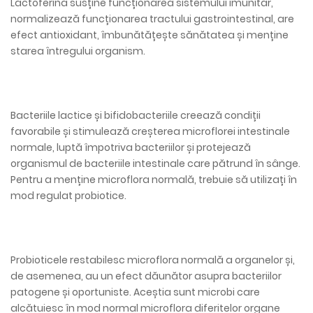
Lactoferina susține funcționarea sistemului imunitar,
normalizează funcționarea tractului gastrointestinal, are
efect antioxidant, îmbunătățește sănătatea și menține
starea întregului organism.
Bacteriile lactice și bifidobacteriile creează condiții
favorabile și stimulează creșterea microflorei intestinale
normale, luptă împotriva bacteriilor și protejează
organismul de bacteriile intestinale care pătrund în sânge.
Pentru a menține microflora normală, trebuie să utilizați în
mod regulat probiotice.
Probioticele restabilesc microflora normală a organelor și,
de asemenea, au un efect dăunător asupra bacteriilor
patogene și oportuniste. Aceștia sunt microbi care
alcătuiesc în mod normal microflora diferitelor organe