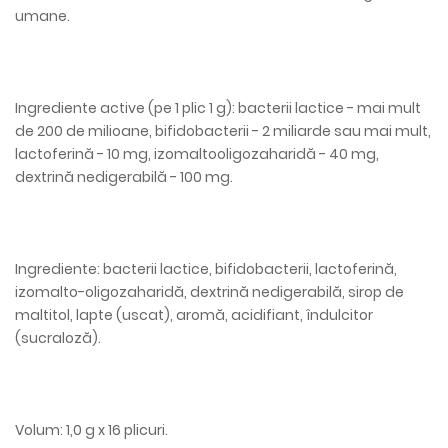
umane.
Ingrediente active (pe 1 plic 1 g): bacterii lactice - mai mult
de 200 de milioane, bifidobacterii - 2 miliarde sau mai mult,
lactoferină - 10 mg, izomaltooligozaharidă - 40 mg,
dextrină nedigerabilă - 100 mg.
Ingrediente: bacterii lactice, bifidobacterii, lactoferină,
izomalto-oligozaharidă, dextrină nedigerabilă, sirop de
maltitol, lapte (uscat), aromă, acidifiant, îndulcitor
(sucraloză).
Volum: 1,0 g x 16 plicuri.