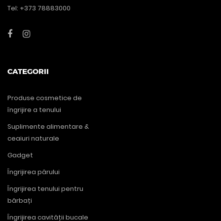
Tel: +373 78883000
CATEGORII
Produse cosmetice de
îngrijire a tenului
Suplimente alimentare &
ceaiuri naturale
Gadget
Îngrijirea părului
Îngrijirea tenului pentru
bărbați
Îngrijirea cavității bucale