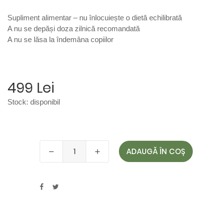
Supliment alimentar – nu înlocuiește o dietă echilibrată
A nu se depăși doza zilnică recomandată
A nu se lăsa la îndemâna copiilor
499 Lei
Stock:
disponibil
ADAUGĂ ÎN COȘ