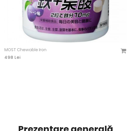
ORIHIRO MOST Chewable Multi-Vitamin & Min
Vezi detalii
380 Lei
Prezentare generală