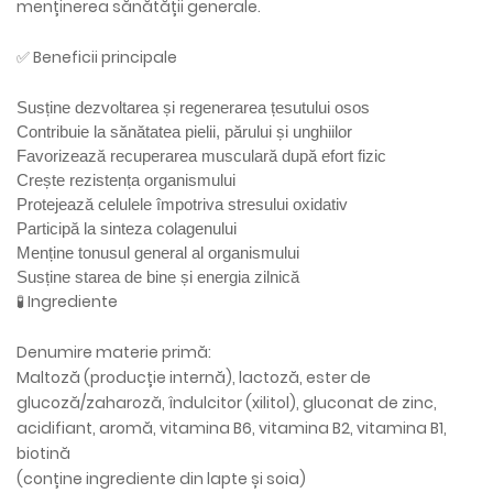
menținerea sănătății generale.
✅ Beneficii principale
Susține dezvoltarea și regenerarea țesutului osos
Contribuie la sănătatea pielii, părului și unghiilor
Favorizează recuperarea musculară după efort fizic
Crește rezistența organismului
Protejează celulele împotriva stresului oxidativ
Participă la sinteza colagenului
Menține tonusul general al organismului
Susține starea de bine și energia zilnică
🧪 Ingrediente
Denumire materie primă:
Maltoză (producție internă), lactoză, ester de
glucoză/zaharoză, îndulcitor (xilitol), gluconat de zinc,
acidifiant, aromă, vitamina B6, vitamina B2, vitamina B1,
biotină
(conține ingrediente din lapte și soia)