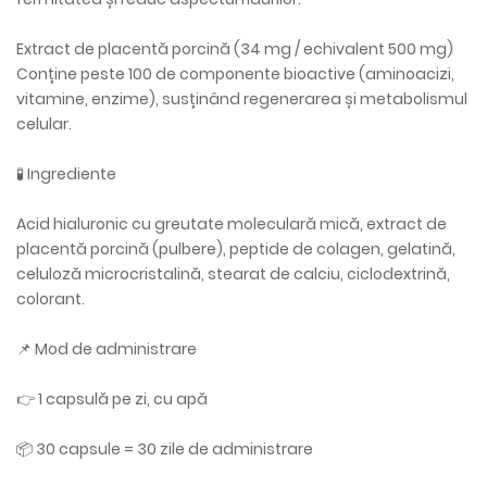
Extract de placentă porcină (34 mg / echivalent 500 mg)
Conține peste 100 de componente bioactive (aminoacizi,
vitamine, enzime), susținând regenerarea și metabolismul
celular.
🧪 Ingrediente
Acid hialuronic cu greutate moleculară mică, extract de
placentă porcină (pulbere), peptide de colagen, gelatină,
celuloză microcristalină, stearat de calciu, ciclodextrină,
colorant.
📌 Mod de administrare
👉 1 capsulă pe zi, cu apă
📦 30 capsule = 30 zile de administrare