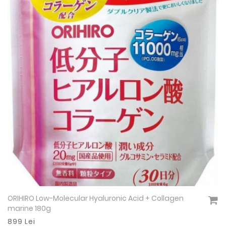
ORIHIRO Low-Molecular Hyaluronic Acid + Collagen
Vezi detalii
marine 180g
899 Lei