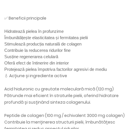
✅ Beneficii principale
Hidratează pielea în profunzime
Îmbunătățește elasticitatea și fermitatea pielii
Stimulează producția naturală de colagen
Contribuie la reducerea ridurilor fine
Susține regenerarea celulară
Oferă efect de întinerire din interior
Protejează pielea împotriva factorilor agresivi de mediu
💧 Acțiune și ingrediente active
Acid hialuronic cu greutate moleculară mică (120 mg)
Pătrunde mai eficient în straturile pielii, oferind hidratare
profundă și susținând sinteza colagenului.
Peptide de colagen (100 mg / echivalent 3000 mg colagen)
Contribuie la menținerea structurii pielii, îmbunătățesc
fermitatea și reduc aspectul ridurilor.