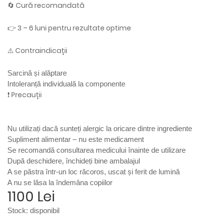
🔄 Cură recomandată
👉 3 – 6 luni pentru rezultate optime
⚠️ Contraindicații
Sarcină și alăptare
Intoleranță individuală la componente
❗ Precauții
Nu utilizați dacă sunteți alergic la oricare dintre ingrediente
Supliment alimentar – nu este medicament
Se recomandă consultarea medicului înainte de utilizare
După deschidere, închideți bine ambalajul
A se păstra într-un loc răcoros, uscat și ferit de lumină
A nu se lăsa la îndemâna copiilor
1100 Lei
Stock:
disponibil