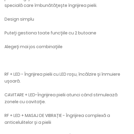
specială care îmbunătățește îngrijirea pielii.
Design simplu
Puteți gestiona toate funcțiile cu 2 butoane
Alegeți mai jos combinațiile
RF + LED - Îngrijirea pielii cu LED roșu, încălzire și înmuiere
ușoară.
CAVITARE + LED-Îngrijirea pielii atunci când stimulează
zonele cu cavitație.
RF + LED + MASAJ DE VIBRAȚIE - Îngrijirea complexă a
anticelulitelor și a pielii