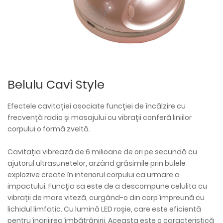
Belulu Cavi Style
Efectele cavitației asociate funcției de încălzire cu
frecvență radio și masajului cu vibrații conferă liniilor
corpului o formă zveltă.
Cavitația vibrează de 6 milioane de ori pe secundă cu
ajutorul ultrasunetelor, arzând grăsimile prin bulele
explozive create în interiorul corpului ca urmare a
impactului. Funcția sa este de a descompune celulita cu
vibrații de mare viteză, curgând-o din corp împreună cu
lichidul limfatic. Cu lumină LED roșie, care este eficientă
pentru îngrijirea îmbătrânirii. Aceasta este o caracteristică