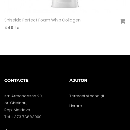
Shiseido Perfect Foam Whip Collagen
Vezi detalii
449 Lei
CONTACTE
AJUTOR
str. Armeneasca 29,
Termeni și condiții
or. Chisinau,
Livrare
Rep. Moldova
Tel: +373 78883000