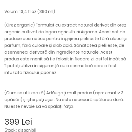
Volum: 13,4 fl oz (390 ml)
(Orez organic) Formulat cu extract natural derivat din orez
organic cultivat de legea agriculturii Aigamo. Acest set de
produse cosmetice pentru îngrijirea pielii este fără alcool și
parfum, fără culoare și slab acid. Sănătatea pielii este, de
asemenea, derivată din ingrediente naturale. Acest
produs este menit să fie folosit în fiecare zi, astfel încât să
îl puteți utiliza în siguranță cu o cosmetică care a fost
infuzată fizicului japonez.
(Cum se utilizează) Adăugați mult produs (aproximativ 3
apăsări) și ștergeți ușor. Nu este necesară spălarea dură.
Nu este nevoie să vă spălați fața.
399 Lei
Stock:
disponibil