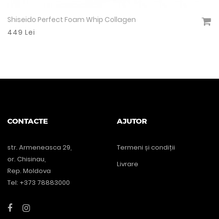
t Foam Whip Collagen
ORIHIRO Fucoida
Vezi detalii
1999 Lei
CONTACTE
AJUTOR
str. Armeneasca 29,
Termeni și condiții
or. Chisinau,
Livrare
Rep. Moldova
Tel: +373 78883000