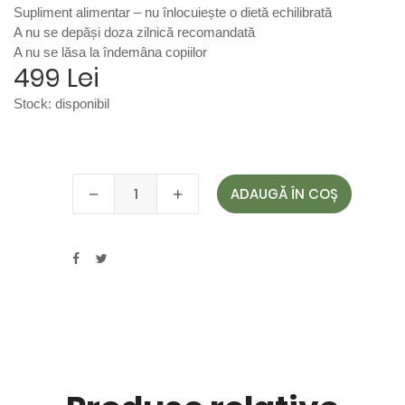
Supliment alimentar – nu înlocuiește o dietă echilibrată
A nu se depăși doza zilnică recomandată
A nu se lăsa la îndemâna copiilor
499 Lei
Stock:
disponibil
ADAUGĂ ÎN COȘ