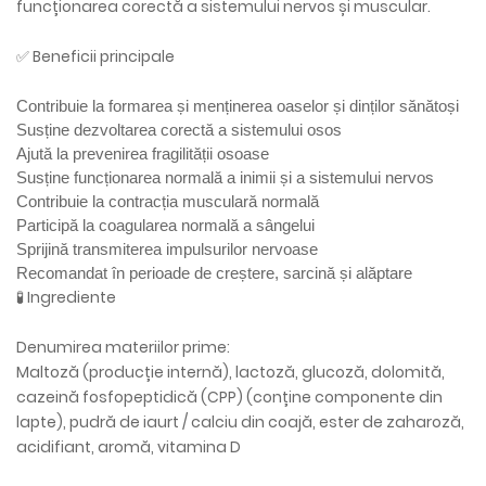
funcționarea corectă a sistemului nervos și muscular.
✅ Beneficii principale
Contribuie la formarea și menținerea oaselor și dinților sănătoși
Susține dezvoltarea corectă a sistemului osos
Ajută la prevenirea fragilității osoase
Susține funcționarea normală a inimii și a sistemului nervos
Contribuie la contracția musculară normală
Participă la coagularea normală a sângelui
Sprijină transmiterea impulsurilor nervoase
Recomandat în perioade de creștere, sarcină și alăptare
🧪 Ingrediente
Denumirea materiilor prime:
Maltoză (producție internă), lactoză, glucoză, dolomită,
cazeină fosfopeptidică (CPP) (conține componente din
lapte), pudră de iaurt / calciu din coajă, ester de zaharoză,
acidifiant, aromă, vitamina D