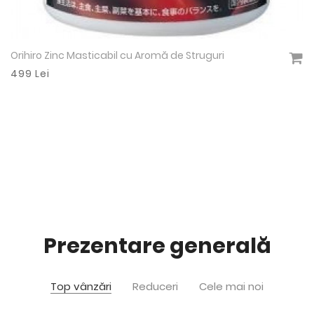
uri
MOST Chewable Iron
Vezi detalii
498 Lei
Prezentare generală
Top vânzări
Reduceri
Cele mai noi