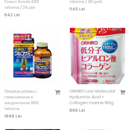
Гинкго Билоба 240
таблеток / 30 дней
таблеток / 24 дня
1145 Lei
642 Lei
Пищевая добавка с
ORIHIRO Low-Molecular
Подробнее
Подробнее
глюкозамином и
Hyaluronic Acid +
хондроитином 900
Collagen marine 180g
таблеток.
899 Lei
1699 Lei