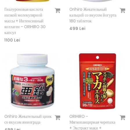
Гиалуроновая кислота
Orihiro Жевательный
Подробнее
Подробнее
низкой молекулярной
кальций со вкусом йогурта
массы + Интенсивный
180 таблеток
коллаген – ORIHIRO 30
499 Lei
капсул
1100 Lei
Orihiro Жевательный цинк
ORIHIRO –
Подробнее
Подробнее
со вкусом винограда
Мягкопанцирная черепаха
+ Экстракт маки +
499 Lei