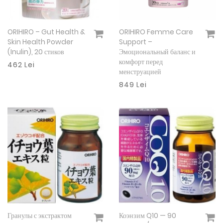
ORIHIRO – Gut Health &
ORIHIRO Femme Care
Подробнее
Подробнее
Skin Health Powder
Support –
(Inulin), 20 стиков
Эмоциональный баланс и
комфорт перед
462 Lei
менструацией
849 Lei
Гранулы с экстрактом
Коэнзим Q10 — 90
Подробнее
Подробнее