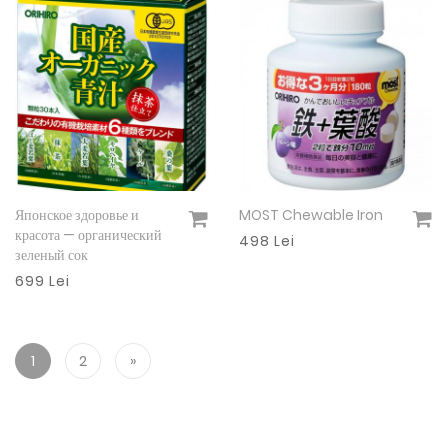
Японское здоровье и
MOST Chewable Iron
Подробнее
Подробнее
красота — органический
498 Lei
зеленый сок
699 Lei
1
2
»