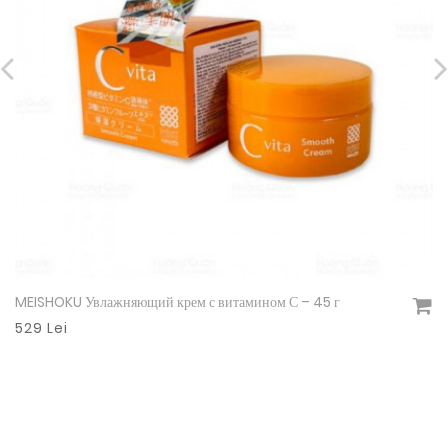
лажняющий крем с витамином С – 45 г
Антиоксидан
Подробнее
549 Lei