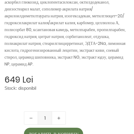
аскорбил глюкозид, циклопентасилоксан, октилдодеканол,
диизостеарил малат, сополимер акрилата натрия/
акрилоилдиметилтаурата натрия, изогексадекан, метилглюцет-20/
гидроксилакрилат калия/акрилат калия, карбомер, целлюлоза А,
полисорбат 80, ксантановая камедь, метилпарабен, пропилпарабен,
гидроксид натрия, цитрат натрия, сорбитанолеат, отдушка,
полиакрилат натрия, стеарилглицирретинат, ЭДТА-2Na, лимонная
кислота, гидрогенизированный лецитин, экстракт киви, соевый
стирол, церамид шиповника, экстракт NG, экстракт юдзу, церамид
NP, церамид AP.
649 Lei
Stock:
disponibil