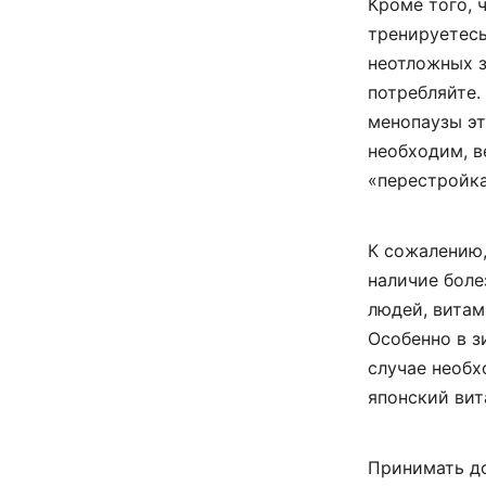
Кроме того, 
тренируетесь
неотложных з
потребляйте.
менопаузы эт
необходим, в
«перестройка
К сожалению,
наличие боле
людей, витам
Особенно в з
случае необ
японский вит
Принимать до