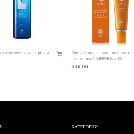
для снятия макияжа с рисом
Концентрированная сыворотка с
Подробнее
Подробнее
витамином С MEISHOKU 30 г
649 Lei
Ь
КАТЕГОРИИ