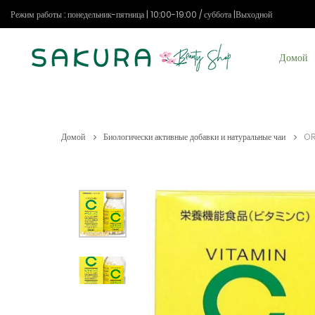
Режим работы : понедельник-пятница | 10:00-19:00 / суббота |Выходной
Домой
Домой
Биологически активные добавки и натуральные чаи
OR