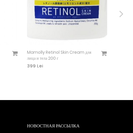
Mamolly Retinol Skin Cream для
Гидрофил
Подробнее
лица и тела 200 г
649 Lei
399 Lei
НОВОСТНАЯ РАССЫЛКА