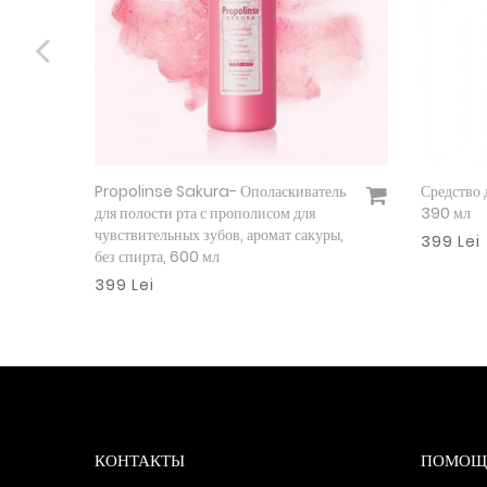
onic
Propolinse Sakura- Ополаскиватель
Средство 
Подробнее
для полости рта с прополисом для
390 мл
чувствительных зубов, аромат сакуры,
399 Lei
без спирта, 600 мл
399 Lei
КОНТАКТЫ
ПОМОЩ