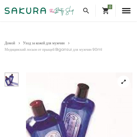
Домой
Уход за кожей для мужчин
Медицинский лосьон от прыщей Bigansui для мужчин 90ml