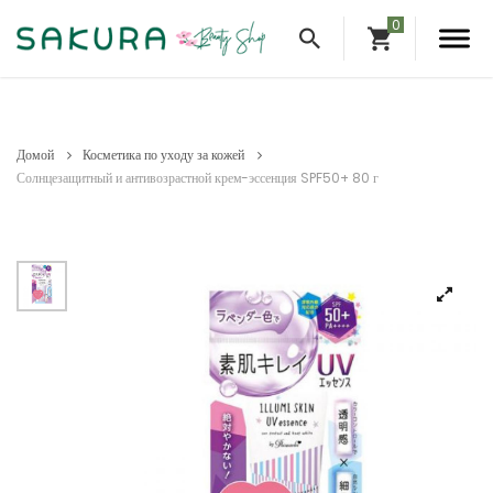
Домой
Косметика по уходу за кожей
Солнцезащитный и антивозрастной крем-эссенция SPF50+ 80 г