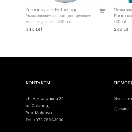
MOST Chewable Iron
Пищевая доб
Подробнее
кислота + же
498 Lei
376 Lei
КОНТАКТЫ
ПОМОЩ
str. Armeneasca 29,
Условия и
or. Chisinau,
Доставка
Rep. Moldova
Tel: +373 78883000