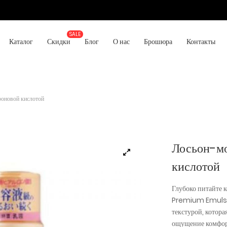
Каталог
Скидки
Блог
О нас
Брошюра
Контакты
роновой кислотой
Лосьон-мо
кислотой
Глубоко питайте
Premium Emulsio
текстурой, котора
ощущение комфорт