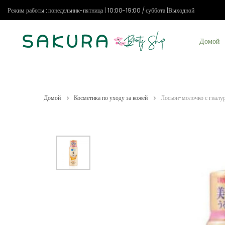
Режим работы : понедельник-пятница | 10:00-19:00 / суббота |Выходной
Домой
Домой
Косметика по уходу за кожей
Лосьон-молочко с гиалу