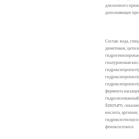
для ночного прим
дополняющее про
Состав: вода, гли
диметикон, цетил
гидрогенизирован
гиалуроновая кис
гидроксипропилт
гидроксипропилт
гидроксипропилт
фермента насыще
гидролизованный
Sacrum, сквалан,
кислота, аргинин,
гидроксиэтилцелл
феноксиэтанол.