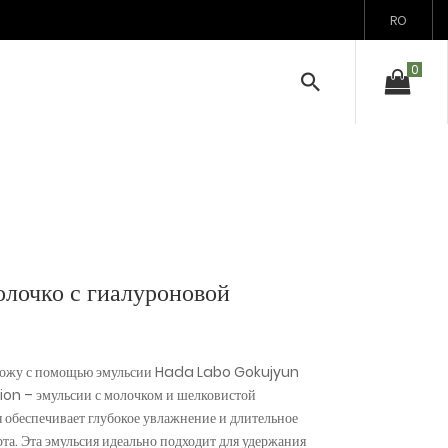
RO
лочко с гиалуроновой
 кожу с помощью эмульсии Hada Labo Gokujyun
n – эмульсии с молочком и шелковистой
я обеспечивает глубокое увлажнение и длительное
а. Эта эмульсия идеально подходит для удержания