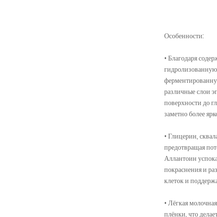
Особенности:
• Благодаря соде
гидролизованную,
ферментированную
различные слои э
поверхности до гл
заметно более ярк
• Глицерин, сква
предотвращая поте
Аллантоин успока
покраснения и ра
клеток и поддерж
• Лёгкая молочная
плёнки, что делае