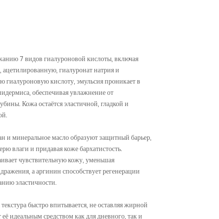
ржанию 7 видов гиалуроновой кислоты, включая
 ацетилированную, гиалуронат натрия и
 гиалуроновую кислоту, эмульсия проникает в
пидермиса, обеспечивая увлажнение от
убины. Кожа остаётся эластичной, гладкой и
ой.
лан и минеральное масло образуют защитный барьер,
рю влаги и придавая коже бархатистость.
ивает чувствительную кожу, уменьшая
здражения, а аргинин способствует регенерации
анию эластичности.
 текстура быстро впитывается, не оставляя жирной
т её идеальным средством как для дневного, так и