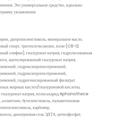
енения. Это универсальное средство, идеально
грамму увлажнения.
церин, дипропиленгликоль, минеральное масло,
овый спирт, триэтилгексаноин, поли (C6-12
ный олефин), гиалуронат натрия, гидролизованная
лота, ацетилированный гиалуронат натрия,
римоний, гидроксипропилтримоний,
римоний, гидроксипропилтримоний,
римоний, гидрогенизированный фильтрат
нных жирных кислот/гиалуроновой кислоты,
 гиалуронат натрия, полисахарид Aphanothece
 аллантоин, бутиленгликоль, пальмитиновая
 пентиленгликоль, карбомер,
юлоза, динатриевая соль ЭДТА, цетилфосфат,